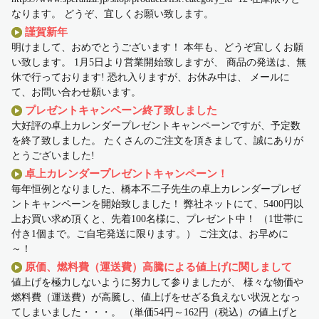
なります。 どうぞ、宜しくお願い致します。
謹賀新年
明けまして、おめでとうございます！ 本年も、どうぞ宜しくお願
い致します。 1月5日より営業開始致しますが、 商品の発送は、無
休で行っております! 恐れ入りますが、お休み中は、 メールに
て、お問い合わせ願います。
プレゼントキャンペーン終了致しました
大好評の卓上カレンダープレゼントキャンペーンですが、予定数
を終了致しました。 たくさんのご注文を頂きまして、誠にありが
とうございました!
卓上カレンダープレゼントキャンペーン！
毎年恒例となりました、橋本不二子先生の卓上カレンダープレゼ
ントキャンペーンを開始致しました！ 弊社ネットにて、5400円以
上お買い求め頂くと、先着100名様に、プレゼント中！ （1世帯に
付き1個まで。ご自宅発送に限ります。） ご注文は、お早めに
～！
原価、燃料費（運送費）高騰による値上げに関しまして
値上げを極力しないように努力して参りましたが、 様々な物価や
燃料費（運送費）が高騰し、値上げをせざる負えない状況となっ
てしまいました・・・。 （単価54円～162円（税込）の値上げと