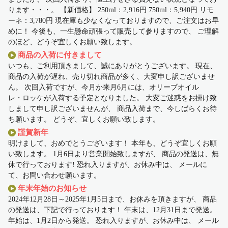
ります・・・。 【新価格】 250ml：2,916円 750ml：5,940円 リモ
ーネ：3,780円 現在庫も少なくなっておりますので、ご注文はお早
めに！ 今後も、一生懸命頑張って販売して参りますので、 ご理解
のほど、どうぞ宜しくお願い致します。
商品の入荷に付きまして
いつも、ご利用頂きまして、誠にありがとうございます。 現在、
商品の入荷が遅れ、売り切れ商品が多く、大変申し訳ございませ
ん。 次回入荷ですが、今月か来月6月には、オリーブオイル
レ・ロッケが入荷する予定となりました。 大変ご迷惑をお掛け致
しまして申し訳ございませんが、 商品入荷まで、今しばらくお待
ち願います。 どうぞ、宜しくお願い致します。
謹賀新年
明けまして、おめでとうございます！ 本年も、どうぞ宜しくお願
い致します。 1月6日より営業開始致しますが、 商品の発送は、無
休で行っております! 恐れ入りますが、お休み中は、 メールに
て、お問い合わせ願います。
年末年始のお知らせ
2024年12月28日～2025年1月5日まで、お休みを頂きますが、 商品
の発送は、下記で行っております！ 年末は、12月31日まで発送。
年始は、1月2日から発送。 恐れ入りますが、お休み中は、 メール