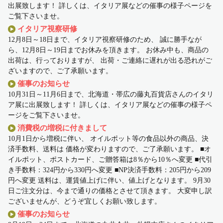
出展致します！ 詳しくは、イタリア展などの催事の様子ページを
ご覧下さいませ。
イタリア視察研修
12月8日～18日まで、イタリア視察研修のため、 誠に勝手なが
ら、12月8日～19日までお休みを頂きます。 お休み中も、商品の
出荷は、行っておりますが、 出荷・ご連絡に遅れが出る恐れがご
ざいますので、ご了承願います。
催事のお知らせ
10月31日～11月6日まで、北海道・帯広の藤丸百貨店さんのイタリ
ア展に出展致します！ 詳しくは、イタリア展などの催事の様子ペ
ージをご覧下さいませ。
消費税の増税に付きまして
10月1日から増税に伴い、 オイルポット等の食品以外の商品、決
済手数料、送料は 価格が変わりますので、ご了承願います。 ■オ
イルポット、ポストカード、ご贈答箱は8％から10％へ変更 ■代引
き手数料：324円から330円へ変更 ■NP決済手数料：205円から209
円へ変更 送料は、運賃値上げに伴い、値上げとなります。 9月30
日ご注文分は、今まで通りの価格とさせて頂きます。 大変申し訳
ございませんが、どうぞ宜しくお願い致します。
催事のお知らせ