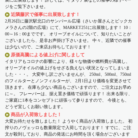
展に出展致します！ 詳しくは、イタリア展などの催事の様子ペー
ジをご覧下さいませ。
近隣藤沢で催事に出展致します！
2月26日に藤沢駅北口のサンパール広場（さいか屋さんとビックカ
メラさんの2階の広場）にて、MARKET251に出展致します！ 10：
00～16：00までです。 オリーブオイルについて、知りたいことが
ございましたら、是非お声掛け下さいませ。 中々、近隣での催事
は少ないので、ご来店お待ちしております！
原価高騰による値上げに関しまして
イタリアもコロナの影響により、様々な物価や燃料費が高騰し、
オリーブオイルの値上げをせざる負えない状況となってしまいま
した・・・。 大変申し訳ございませんが、 250ml、500ml、750ml
のフィルターとノンフィルターが、 2月1日より価格を変更させて
頂きます。 在庫も少ない商品もございますので、ご注文はお早め
に～。 フレーバーは、据え置き価格で頑張ります！ 出来る限り、
ご家庭に1本をコンセプトに頑張って参りますので、 今後とも、
どうぞ宜しくお願い致します。
商品が入荷致しました！
大変お待たせを致しました！ ようやく商品が入荷致しました。 初
搾りのノヴェッロも数量限定で入荷しております！ すでに、ご注
文が殺到しており、商品の発送にお時間を頂く場合がございます