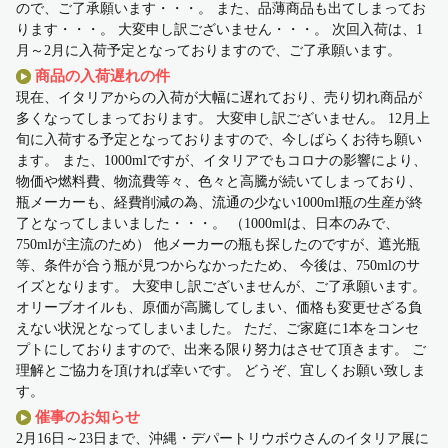
ので、ご了承願います・・・。 また、品薄商品も出てしまってお
ります・・・。 大変申し訳ございません・・・。 次回入荷は、1
月～2月に入荷予定となっておりますので、ご了承願います。
商品の入荷遅れの件
現在、イタリアからの入荷が大幅に遅れており、売り切れ商品が
多くなってしまっております。 大変申し訳ございません。 12月上
旬に入荷する予定となっておりますので、今しばらくお待ち願い
ます。 また、1000mlですが、イタリアでもコロナの影響により、
物価や燃料費、物流費等々、色々と高騰が続いてしまっており、
瓶メーカーも、経費削減の為、流通の少ない1000ml瓶の生産が終
了となってしまいました・・・。 （1000mlは、日本のみで、
750mlが主流のため） 他メーカーの瓶も探したのですが、遮光瓶
等、条件が合う瓶が見つからなかったため、 今後は、750mlのサ
イズとなります。 大変申し訳ございませんが、ご了承願います。
オリーブオイルも、原価が高騰してしまい、価格も変更せざる負
えない状況となってしまいました。 ただ、ご家庭に1本をコンセ
プトにしておりますので、出来る限り努力はさせて頂きます。 ご
理解とご協力を頂ければ幸いです。 どうぞ、宜しくお願い致しま
す。
催事のお知らせ
2月16日～23日まで、沖縄・デパートリウボウさんのイタリア展に