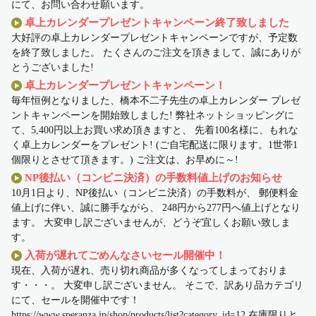
にて、お問い合わせ願います。
卓上カレンダープレゼントキャンペーン終了致しました
大好評の卓上カレンダープレゼントキャンペーンですが、予定数
を終了致しました。 たくさんのご注文を頂きまして、誠にありが
とうございました!
卓上カレンダープレゼントキャンペーン！
毎年恒例となりました、橋本不二子先生の卓上カレンダー プレゼ
ントキャンペーンを開始致しました! 弊社ネットショッピングに
て、5,400円以上お買い求め頂きますと、 先着100名様に、もれな
く卓上カレンダーをプレゼント! (ご自宅配送に限ります。1世帯1
個限りとさせて頂きます。) ご注文は、お早めに～!
NP後払い（コンビニ決済）の手数料値上げのお知らせ
10月1日より、NP後払い（コンビニ決済）の手数料が、 郵便料金
値上げに伴い、誠に勝手ながら、 248円から277円へ値上げとなり
ます。 大変申し訳ございませんが、どうぞ宜しくお願い致しま
す。
入荷が遅れてごめんなさいセール開催中！
現在、入荷が遅れ、売り切れ商品が多くなってしまっておりま
す・・・。 大変申し訳ございません。 そこで、訳あり品カテゴリ
にて、セールを開催中です！
https://www.speranza.jp/shop/products/list?category_id=12 在庫限りと