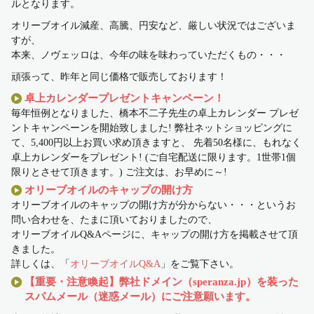
ルとなります。
オリーブオイル減産、高騰、円安など、厳しい状況ではございま
すが、
本来、ノヴェッロは、今年の味を味わっていただくもの・・・
頑張って、昨年と同じ価格で販売しております！
卓上カレンダープレゼントキャンペーン！
毎年恒例となりました、橋本不二子先生の卓上カレンダー プレゼ
ントキャンペーンを開始致しました! 弊社ネットショッピングに
て、5,400円以上お買い求め頂きますと、 先着50名様に、もれなく
卓上カレンダーをプレゼント! (ご自宅配送に限ります。1世帯1個
限りとさせて頂きます。) ご注文は、お早めに～!
オリーブオイルのキャップの開け方
オリーブオイルのキャップの開け方が分からない・・・というお
問い合わせを、たまに頂いておりましたので、
オリーブオイルQ&Aページに、キャップの開け方を掲載させて頂
きました。
詳しくは、「
オリーブオイルQ&A
」をご覧下さい。
【重要・注意喚起】弊社ドメイン（speranza.jp）を装った
スパムメール（迷惑メール）にご注意願います。