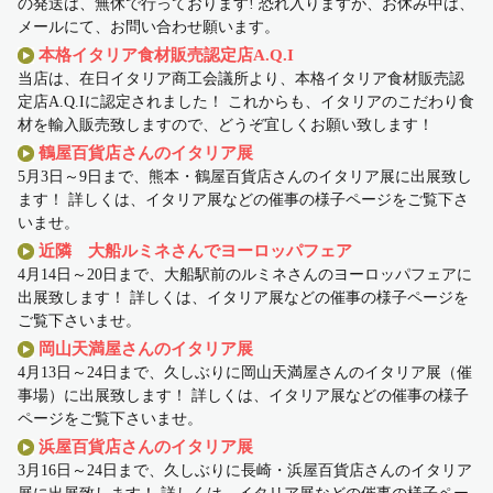
の発送は、無休で行っております! 恐れ入りますが、お休み中は、
メールにて、お問い合わせ願います。
本格イタリア食材販売認定店A.Q.I
当店は、在日イタリア商工会議所より、本格イタリア食材販売認
定店A.Q.Iに認定されました！ これからも、イタリアのこだわり食
材を輸入販売致しますので、どうぞ宜しくお願い致します！
鶴屋百貨店さんのイタリア展
5月3日～9日まで、熊本・鶴屋百貨店さんのイタリア展に出展致し
ます！ 詳しくは、イタリア展などの催事の様子ページをご覧下さ
いませ。
近隣 大船ルミネさんでヨーロッパフェア
4月14日～20日まで、大船駅前のルミネさんのヨーロッパフェアに
出展致します！ 詳しくは、イタリア展などの催事の様子ページを
ご覧下さいませ。
岡山天満屋さんのイタリア展
4月13日～24日まで、久しぶりに岡山天満屋さんのイタリア展（催
事場）に出展致します！ 詳しくは、イタリア展などの催事の様子
ページをご覧下さいませ。
浜屋百貨店さんのイタリア展
3月16日～24日まで、久しぶりに長崎・浜屋百貨店さんのイタリア