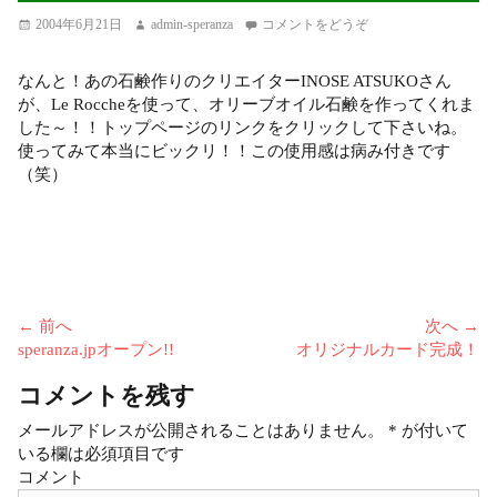
投
2004年6月21日
投
admin-speranza
コメントをどうぞ
稿
稿
日
者
なんと！あの石鹸作りのクリエイターINOSE ATSUKOさん
が、Le Roccheを使って、オリーブオイル石鹸を作ってくれま
した～！！トップページのリンクをクリックして下さいね。
使ってみて本当にビックリ！！この使用感は病み付きです
（笑）
投
← 前へ
次へ →
前
speranza.jpオープン!!
次
オリジナルカード完成！
稿
の
の
ナ
コメントを残す
投
投
ビ
稿:
稿:
メールアドレスが公開されることはありません。
*
が付いて
ゲ
いる欄は必須項目です
ー
コメント