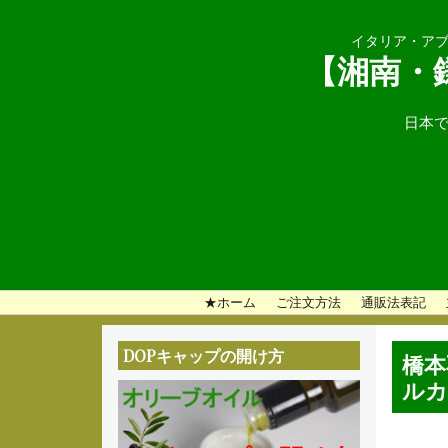
イタリア・アブ
【湘南・
日本で
メ
★ホーム
ご注文方法
通販法表記
イ
DOPキャップの開け方
橋本
ン
ルカ
メ
ニ