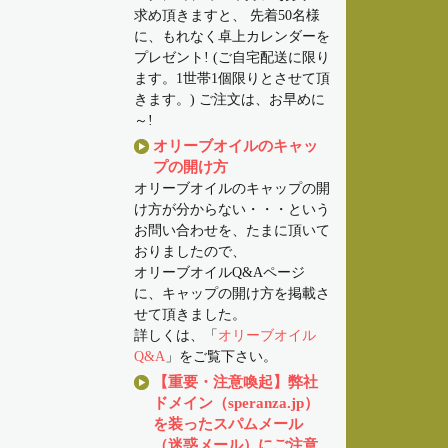
求め頂きますと、 先着50名様
に、もれなく卓上カレンダーを
プレゼント! (ご自宅配送に限り
ます。1世帯1個限りとさせて頂
きます。) ご注文は、お早めに
～!
オリーブオイルのキャッ
プの開け方
オリーブオイルのキャップの開
け方が分からない・・・という
お問い合わせを、たまに頂いて
おりましたので、
オリーブオイルQ&Aページ
に、キャップの開け方を掲載さ
せて頂きました。
詳しくは、「
オリーブオイル
Q&A
」をご覧下さい。
【重要・注意喚起】弊社
ドメイン（speranza.jp）
を装ったスパムメール
（迷惑メール）にご注意