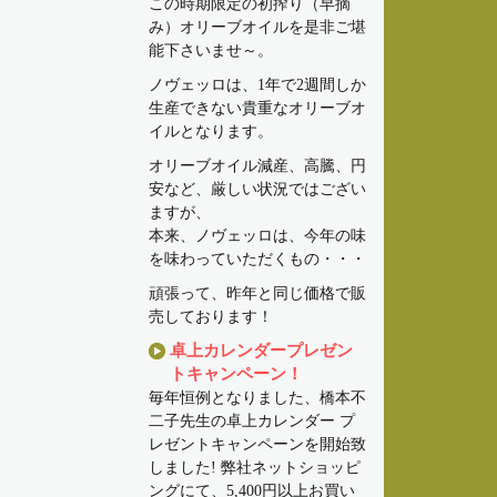
この時期限定の初搾り（早摘
み）オリーブオイルを是非ご堪
能下さいませ～。
ノヴェッロは、1年で2週間しか
生産できない貴重なオリーブオ
イルとなります。
オリーブオイル減産、高騰、円
安など、厳しい状況ではござい
ますが、
本来、ノヴェッロは、今年の味
を味わっていただくもの・・・
頑張って、昨年と同じ価格で販
売しております！
卓上カレンダープレゼン
トキャンペーン！
毎年恒例となりました、橋本不
二子先生の卓上カレンダー プ
レゼントキャンペーンを開始致
しました! 弊社ネットショッピ
ングにて、5,400円以上お買い