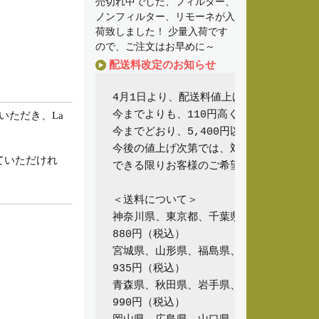
売切れ中でした、フィルター、
ノンフィルター、リモーネが入
荷致しました！ 少量入荷です
ので、ご注文はお早めに～
配送料改定のお知らせ
4月1日より、配送料値上げのため、大変申
今までよりも、110円高くなってしまいます
いただき、La
今までどおり、5,400円以上お買い求め
今後の値上げ次第では、対応できなくなる場
ていただけれ
できる限りお客様のご希望に添えるように努
＜送料について＞

神奈川県、東京都、千葉県、埼玉県、茨城
880円（税込）

宮城県、山形県、福島県、長野県、新潟県
935円（税込）

青森県、秋田県、岩手県、京都府、滋賀県
990円（税込）
