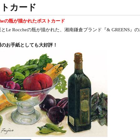
ストカード
occheの瓶が描かれたポストカード
とLe Roccheの瓶が描かれた、湘南鎌倉ブランド『& GREENS
用のお手紙としても大好評！