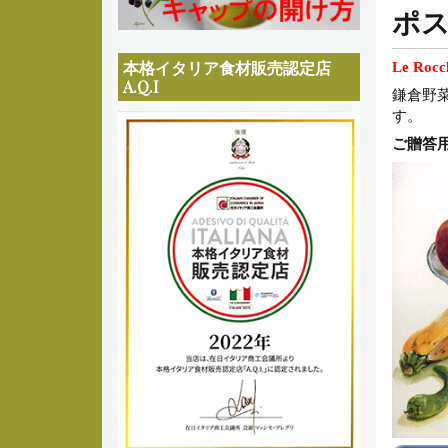
ュ
ポ
ー
本格イタリア食材販売認定店
Le R
A.Q.I
鎌倉野菜
す。
ご贈答