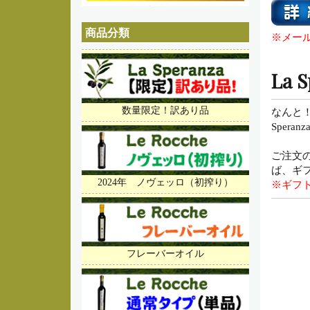
商品分類
※メー
La
数量限定！訳あり品
なんと！
Sper
ご注文
ば、ギ
2024年 ノヴェッロ（初搾り）
※ギフ
フレーバーオイル