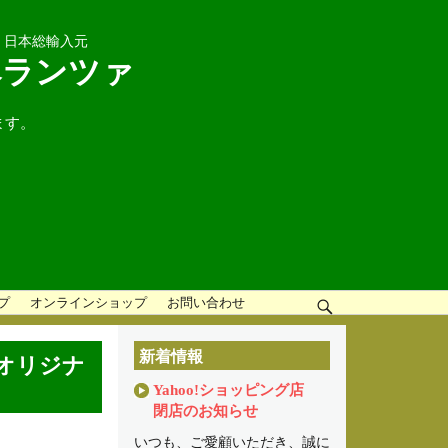
」日本総輸入元
ペランツァ
ます。
ップ
オンラインショップ
お問い合わせ
検
索
新着情報
aオリジナ
Yahoo!ショッピング店
閉店のお知らせ
いつも、ご愛顧いただき、誠に