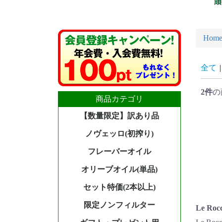
Hom
全て
|
2件
の
商品カテゴリ
【数量限定】訳あり品
ノヴェッロ(初搾り)
フレーバーオイル
オリーブオイル(単品)
セット特価(2本以上)
限定ノンフィルター
Le Roc