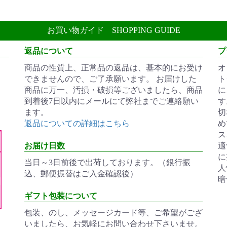
お買い物ガイド
SHOPPING GUIDE
返品について
プ
商品の性質上、正常品の返品は、基本的にお受け
オ
できませんので、ご了承願います。 お届けした
ト
商品に万一、汚損・破損等ございましたら、商品
に
到着後7日以内にメールにて弊社までご連絡願い
す
ます。
切
返品についての詳細はこちら
め
ス
お届け日数
適
に
当日～3日前後で出荷しております。（銀行振
人
込、郵便振替はご入金確認後）
暗
ギフト包装について
包装、のし、メッセージカード等、ご希望がござ
ま
いましたら、お気軽にお問い合わせ下さいませ。