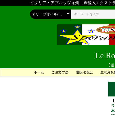
イタリア・アブルッツォ州 直輸入エクストラバ
Le 
【鎌
ホーム
ご注文方法
通販法表記
主なお取