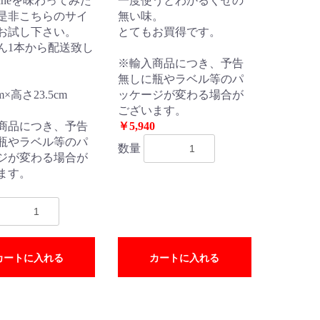
occheを味わってみた
一度使うとわかるくせの
是非こちらのサイ
無い味。
お試し下さい。
とてもお買得です。
ん1本から配送致し
※輸入商品につき、予告
無しに瓶やラベル等のパ
×高さ23.5cm
ッケージが変わる場合が
ございます。
商品につき、予告
￥5,940
瓶やラベル等のパ
数量
ジが変わる場合が
ます。
カートに入れる
カートに入れる