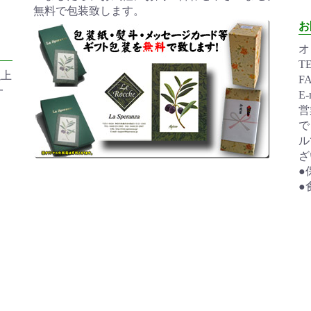
無料で包装致します。
お
オ
TE
以上
FA
一
E-
営
で
ル
ざ
●
●