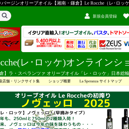
ージンオリーブオイル【湘南・鎌倉】Le Rocche（レ･ロッ
新規会員登録
Rocche(レ･ロッケ)オンライン
倉】ラ・スペランツァ オリーブオイル「レ・ロッケ」日本総
扱店舗・リンクサイト集
ショップ概要
La Speranza サイトマップ