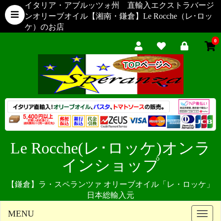
イタリア・アブルッツォ州 直輸入エクストラバージ
ンオリーブオイル【湘南・鎌倉】Le Rocche（レ･ロッ
ケ）のお店
0
Le Rocche(レ･ロッケ)オンラ
インショップ
【鎌倉】ラ・スペランツァ オリーブオイル「レ・ロッケ」
日本総輸入元
MENU
Toggle
naviga