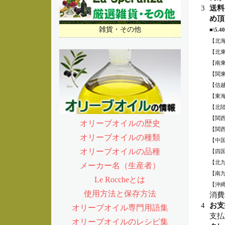
3
送料
め頂
雑貨・その他
■\5
【北海
【北東
【南東
【関
【信
【東
【北
【関
オリーブオイルの歴史
【関
オリーブオイルの種類
【中
オリーブオイルの品種
【四
【北
メーカー名（生産者）
【南
Le Roccheとは
【沖
使用方法と保存方法
消費
4
お支
オリーブオイル専門用語集
支払
オリーブオイルのレシピ集