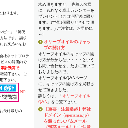
求め頂きますと、 先着50名様
。
に、もれなく卓上カレンダーを
ております。
プレゼント! (ご自宅配送に限り
ます。1世帯1個限りとさせて頂
きます。) ご注文は、お早めに
ンビニ」「郵便
～!
方法です。 請求
オリーブオイルのキャッ
内にお支払いをお
プの開け方
オリーブオイルのキャップの開
会社ネットプロテ
け方が分からない・・・という
ービスの範囲内で
お問い合わせを、たまに頂いて
は累計残高で
おりましたので、
確認下さい。 ご
オリーブオイルQ&Aページ
用下さい。
に、キャップの開け方を掲載さ
せて頂きました。
NP
詳しくは、「
オリーブオイル
Q&A
」をご覧下さい。
【重要・注意喚起】弊社
をお受け取りの
ドメイン（speranza.jp）
を装ったスパムメール
（迷惑メール）にご注意