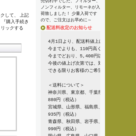
売切れ中でした、フィルター、
ノンフィルター、リモーネが入
荷致しました！ 少量入荷です
クして、 上記
ので、ご注文はお早めに～
、『購入手続き
配送料改定のお知らせ
クリックする
4月1日より、配送料値上げのため、大変申
今までよりも、110円高くなってしまいます
今までどおり、5,400円以上お買い求め
今後の値上げ次第では、対応できなくなる場
できる限りお客様のご希望に添えるように努
＜送料について＞

神奈川県、東京都、千葉県、埼玉県、茨城
880円（税込）

宮城県、山形県、福島県、長野県、新潟県
935円（税込）

青森県、秋田県、岩手県、京都府、滋賀県
990円（税込）
