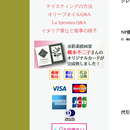
クレ
テイスティングの方法
オリーブオイルQ&A
La Speranza Q&A
イタリア展など催事の様子
NP
行・郵便
代引