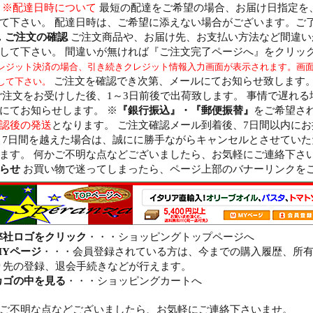
。
※配達日時について
最短の配達をご希望の場合、お届け日指定を
て下さい。 配達日時は、ご希望に添えない場合がございます。ご
．ご注文の確認
ご注文商品や、お届け先、お支払い方法など間違い
して下さい。 間違いが無ければ『ご注文完了ページへ』をクリッ
レジット決済の場合、引き続きクレジット情報入力画面が表示されます。画
ご注文を確認でき次第、メールにてお知らせ致します
して下さい。
注文をお受けした後、1～3日前後で出荷致します。 事情で遅れる
にてお知らせします。 ※
『銀行振込』・『郵便振替』
をご希望さ
認後の発送
となります。 ご注文確認メール到着後、7日間以内に
 7日間を越えた場合は、誠にに勝手ながらキャンセルとさせてい
ます。 何かご不明な点などございましたら、お気軽にご連絡下
らせ
お買い物で迷ってしまったら、ページ上部のバナーリンクを
弊社ロゴをクリック
・・・ショッピングトップページへ
MYページ
・・・会員登録されている方は、今までの購入履歴、所
り先の登録、退会手続きなどが行えます。
カゴの中を見る
・・・ショッピングカートへ
ご不明な点などございましたら、お気軽にご連絡下さいませ。