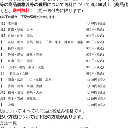
等の商品価格以外の費用について
送料について
\5,400以上（商
くと、
送料無料
！
（同一送付先に限ります）
.400以下の場合、下記の送料が掛かります。
道】 北海道
1,210円 (税込)
北】 青森・秋田・岩手
990円 (税込)
北】 宮城・山形・福島
935円 (税込)
東】 茨城・栃木・群馬・埼玉・千葉・東京・神奈川・山梨
880円 (税込)
越】 長野・新潟
935円 (税込)
海】 静岡・愛知・岐阜・三重
935円 (税込)
陸】 富山・石川・福井
935円 (税込)
西1】 京都・滋賀・奈良・大阪
990円 (税込)
西2】 和歌山・兵庫
990円 (税込)
国】 岡山・広島・山口・鳥取・島根
1,100円 (税込)
国】 香川・徳島・高知・愛媛
1,100円 (税込)
九州】 福岡・佐賀・長崎・大分
1,210円 (税込)
九州】 熊本・宮崎・鹿児島
1,210円 (税込)
縄】 沖縄
1,210円 (税込)
税について すべての商品は税込み価格です。
払い方法については下記の方法があります。
方法一覧