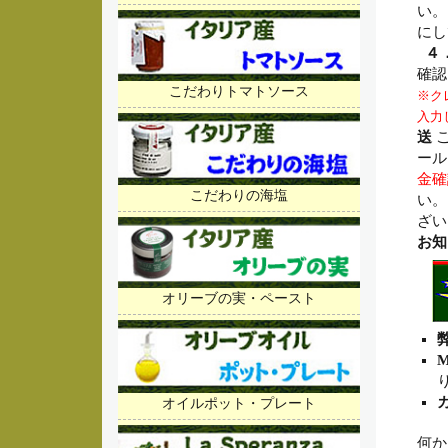
い
にし
４
確認
こだわりトマトソース
※ク
入力
送
ご
ール
金確
こだわりの海塩
い。
ざい
お知
オリーブの実・ペースト
オイルポット・プレート
何か