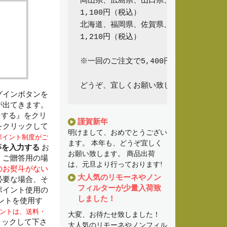
岡山県、広島県、山口県、鳥取県、島根県
1,100円（税込）

北海道、福岡県、佐賀県、大分県、長崎県
1,210円（税込）

※一回のご注文で5,400円以上（商品代
グインボタンを
が出てきます。
をする』をクリ
謹賀新年
をクリックして
明けまして、おめでとうござい
ポイント制度がご
ます。 本年も、どうぞ宜しく
等を入力する
お
お願い致します。 商品出荷
 ご贈答用の場
は、元旦より行っております!
のお熨斗がない
大人気のリモーネやノン
必要な場合、そ
フィルターが少量入荷致
ポイント使用の
しました！
ントを使用す
ントは、送料・
大変、お待たせ致しました！
リックして下さ
大人気のリモーネやノンフィル