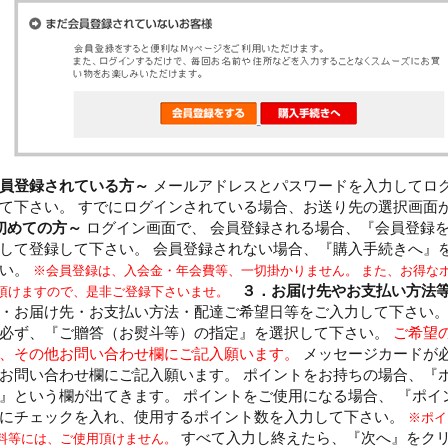
員登録されている方～
メールアドレスとパスワードを入力してロ
て下さい。 すでにログインされている場合、お送り先の選択画面
初めての方～
ログイン画面で、 会員登録される場合、『会員登録
して登録して下さい。 会員登録されない場合、『購入手続きへ』
さい。
※会員登録は、入会金・年会費等、一切掛かりません。 また、お得な
３．お届け先やお支払い方法
頂けますので、是非ご登録下さいませ。
・お届け先・お支払い方法・配達ご希望日等をご入力して下さい。
必ず、『ご贈答（お熨斗等）の指定』を選択して下さい。
ご希望
、その他お問い合わせ欄にご記入願います。
メッセージカードが
お問い合わせ欄にご記入願います。 ポイントをお持ちの場合、『
』という欄が出てきます。 ポイントをご使用になる場合、 『ポイ
にチェックを入れ、使用するポイント数を入力して下さい。
※ポイ
すべて入力し終えたら、『次へ』をク
料等には、ご使用頂けません。