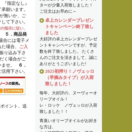
、『指定なし』
ターが少量入荷致しました！
了承願います。
ご注文はお早めに～
が無いか、ご
卓上カレンダープレゼン
クして下さい。
トキャンペーン終了致し
面の指示に従い、
ました
。
５．商品発
大好評の卓上カレンダープレゼ
場合には電子メ
ントキャンペーンですが、予定
れた場合、
ご入
数を終了致しました。 たくさ
お振り込み下さ
んのご注文を頂きまして、誠に
ただく場合がご
ありがとうございました!
さいませ。
６．
ご活用下さい。
2025初搾り！ノヴェッロ
（早摘みタイプ）が入荷
致しました！
毎年、大好評の、ヌーヴォーオ
リーブオイル！
レ・ロッケ ノヴェッロが入荷
有ポイント、送
致しました！！
青臭いオリーブオイルがお好き
な方は、