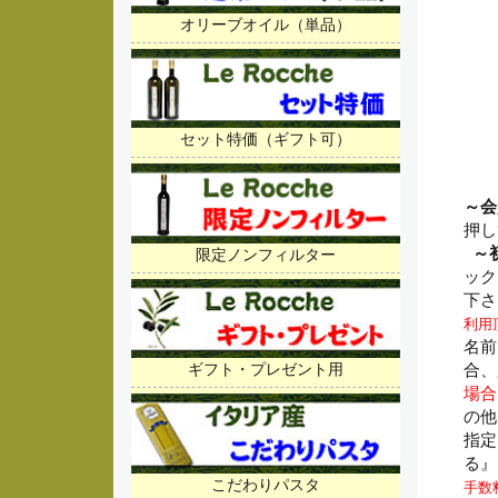
オリーブオイル（単品）
セット特価（ギフト可）
～会
押し
～
限定ノンフィルター
ック
下
利用
名前
合、
ギフト・プレゼント用
場合
の他
指定
る』
こだわりパスタ
手数