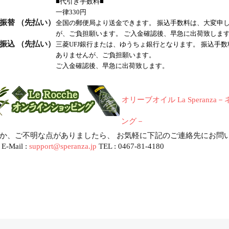
■代引き手数料■
一律330円
振替 （先払い）
全国の郵便局より送金できます。
振込手数料は、大変申
が、ご負担願います。 ご入金確認後、早急に出荷致しま
振込 （先払い）
三菱UFJ銀行または、ゆうちょ銀行となります。 振込手
ありませんが、ご負担願います。
ご入金確認後、早急に出荷致します。
オリーブオイル La Speranz
ング－
か、ご不明な点がありましたら、 お気軽に下記のご連絡先にお問
E-Mail :
support@speranza.jp
TEL : 0467-81-4180