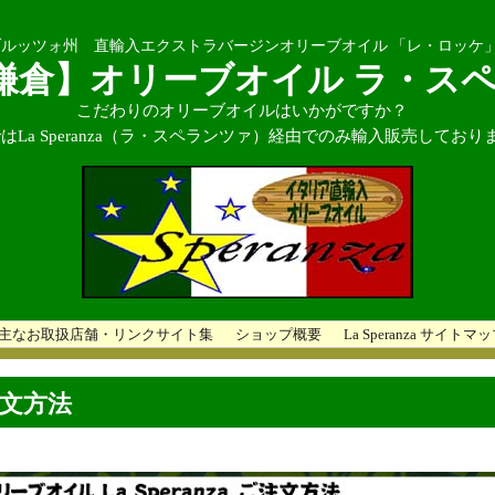
ルッツォ州 直輸入エクストラバージンオリーブオイル 「レ・ロッケ
鎌倉】オリーブオイル ラ・ス
こだわりのオリーブオイルはいかがですか？
はLa Speranza（ラ・スペランツァ）経由でのみ輸入販売しており
主なお取扱店舗・リンクサイト集
ショップ概要
La Speranza サイトマ
文方法