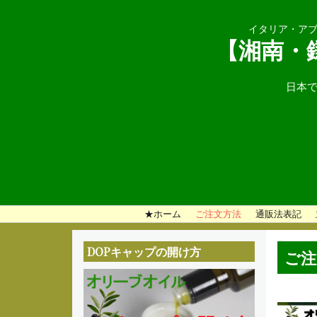
イタリア・アブ
【湘南・
日本で
メ
★ホーム
ご注文方法
通販法表記
イ
DOPキャップの開け方
ご注
ン
メ
ニ