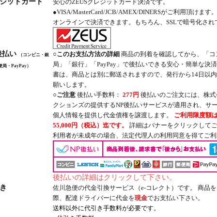
ジットカード
安心のZEUSクレジットカード決済です。
●VISA/MasterCard/JCB/AMEX/DINERSがご利用頂けます
オンラインで決済できます。もちろん、SSLで暗号化され
後払い
○このお支払方法の詳細
商品の到着を確認してから、「コ
（コンビニ・銀
局」「銀行」「PayPay」で後払いできる安心・簡単な決済
局・PayPay）
書は、商品とは別に郵送されますので、発行から14日以
願いします。
○ご注意
後払い手数料：
277円
後払いのご注文には、株式
クションズの提供するNP後払いサービスが適用され、サ
個人情報を提供し代金債権を譲渡します。
ご利用限度額
55,000円（税込）迄です。
詳細はバナーをクリックしてご
利用者が未成年の場合、法定代理人の利用同意を得てご利
後払いの詳細はクリックして下さい。
き
佐川急便の代金引換サービス（e-コレクト）です。 商品
際、配達ドライバーに代金を
現金
でお支払い下さい。
送料以外に代引き手数料が必要です。