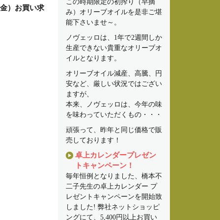
この時期限定の初搾り（早摘
品代金）お買い求
み）オリーブオイルを是非ご堪
能下さいませ～。
ノヴェッロは、1年で2週間しか
生産できない貴重なオリーブオ
イルとなります。
オリーブオイル減産、高騰、円
安など、厳しい状況ではござい
ますが、
本来、ノヴェッロは、今年の味
を味わっていただくもの・・・
頑張って、昨年と同じ価格で販
売しております！
卓上カレンダープレゼン
トキャンペーン！
毎年恒例となりました、橋本不
二子先生の卓上カレンダー プ
レゼントキャンペーンを開始致
しました! 弊社ネットショッピ
ングにて、5,400円以上お買い