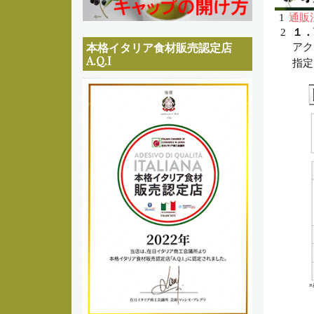
ュ
1
通販
ー
2
１．
本格イタリア食材販売認定店
アク
A.Q.I
指