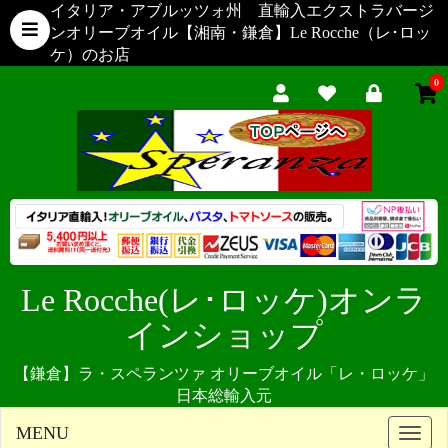
イタリア・アブルッツォ州 直輸入エクストラバージ
ンオリーブオイル【湘南・鎌倉】Le Rocche（レ･ロッ
ケ）のお店
0
Le Rocche(レ･ロッケ)オンラ
インショップ
【鎌倉】ラ・スペランツァ オリーブオイル「レ・ロッケ」
日本総輸入元
MENU
Toggle
naviga